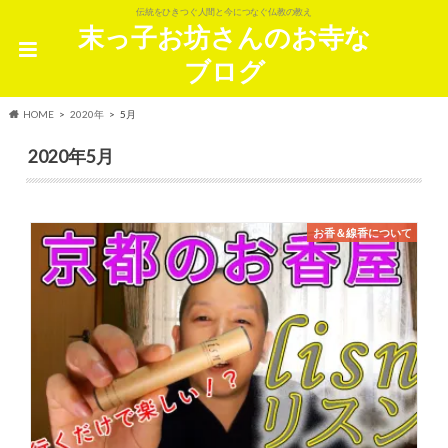
伝統をひきつぐ人間と今につなぐ仏教の教え
末っ子お坊さんのお寺な
ブログ
HOME
2020年
5月
2020年5月
お香＆線香について