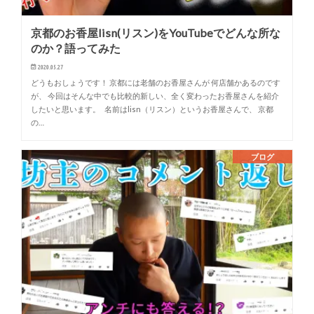
京都のお香屋lisn(リスン)をYouTubeでどんな所な
のか？語ってみた
2020.05.27
どうもおしょうです！ 京都には老舗のお香屋さんが 何店舗かあるのです
が、 今回はそんな中でも比較的新しい、全く変わったお香屋さんを紹介
したいと思います。 名前はlisn（リスン）というお香屋さんで、 京都
の…
ブログ